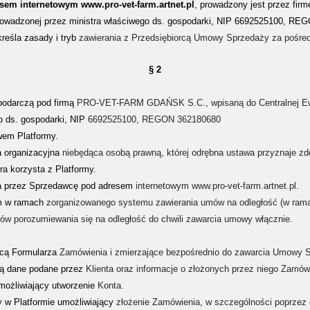
esem internetowym www.pro-vet-farm.artnet.pl
, prowadzony jest przez f
 prowadzonej przez ministra właściwego ds. gospodarki, NIP 6692525100, R
kreśla zasady i tryb
zawierania z Przedsiębiorcą Umowy Sprzedaży za pośredn
§ 2
podarczą pod firmą
PRO-VET-FARM GDAŃSK S.C., wpisaną do Centralnej Ewide
o ds. gospodarki, NIP
6692525100, REGON 362180680
wem Platformy.
a organizacyjna
niebędąca osobą prawną, której odrębna ustawa przyznaje zd
a korzysta z Platformy.
a przez Sprzedawcę pod adresem
internetowym www.pro-vet-farm.artnet.pl.
em w ramach
zorganizowanego systemu zawierania umów na odległość (w rama
ków porozumiewania się na odległość do chwili zawarcia umowy
włącznie.
ocą Formularza
Zamówienia i zmierzające bezpośrednio do zawarcia Umowy 
 są dane podane przez
Klienta oraz informacje o złożonych przez niego Zamów
umożliwiający utworzenie
Konta.
y w Platformie umożliwiający
złożenie Zamówienia, w szczególności poprzez