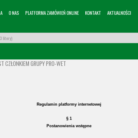
NA
O NAS
PLATFORMA ZAMÓWIEŃ ONLINE
KONTAKT
AKTUALNOŚCI
ST CZŁONKIEM GRUPY PRO-WET
Regulamin platformy internetowej
§ 1
Postanowienia wstępne