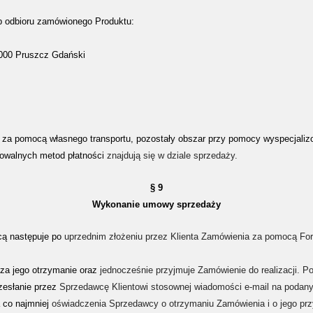
b odbioru zamówionego Produktu:
-000 Pruszcz Gdański
za pomocą własnego transportu, pozostały obszar przy pomocy wyspecjalizo
towalnych metod płatności
znajdują się w dziale sprzedaży.
§ 9
Wykonanie umowy sprzedaży
cą następuje po
uprzednim złożeniu przez Klienta Zamówienia za pomocą Fo
za jego otrzymanie oraz
jednocześnie przyjmuje Zamówienie do realizacji. P
rzesłanie przez
Sprzedawcę Klientowi stosownej wiadomości e-mail na podany 
a co najmniej
oświadczenia Sprzedawcy o otrzymaniu Zamówienia i o jego przyj