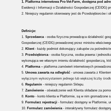
1. Platforma internetowa Pro-Vet-Farm, dostępna pod adr
Ewidencji i Informacji o Działalności Gospodarczej (CEIDG)
2. Niniejszy regulamin skierowany jest do Przedsiębiorców i o
Definicje
:
1.
Sprzedawca
- osoba fizyczna prowadząca działalność gos
Gospodarczej (CEIDG) prowadzonej przez ministra właściweg
2.
Klient
- każdy podmiot dokonujący zakupów za pośrednict
3.
Przedsiębiorca
- osoba fizyczna, osoba prawna i jednostk
wykonująca we własnym imieniu działalność gospodarczą, któr
4.
Platforma
–
platforma zamówień internetowych prowadzon
5.
Umowa zawarta na odległość
- umowa zawarta z Klient
wyłącznym wykorzystaniem jednego lub
większej liczby środ
6.
Regulamin
- niniejszy regulamin Sklepu.
7.
Zamówienie
- oświadczenie woli Klienta składane za pom
8.
Konto
- konto klienta w Platformie, są w nim gromadzone
9.
Formularz rejestracji
- formularz dostępny w Platformie, 
10.
Formularz zamówienia
- interaktywny formularz dostępn