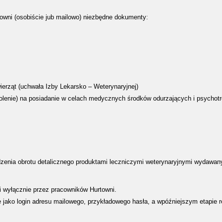
towni (osobiście jub mailowo) niezbędne dokumenty
:
ierząt (uchwała Izby Lekarsko – Weterynaryjnej)
wolenie) na posiadanie w celach medycznych środków odurzających i psycho
adzenia obrotu detalicznego produktami leczniczymi weterynaryjnymi wydawany
 i wyłącznie przez pracowników Hurtowni.
ie jako login adresu mailowego, przykładowego hasła, a wpóźniejszym etapie