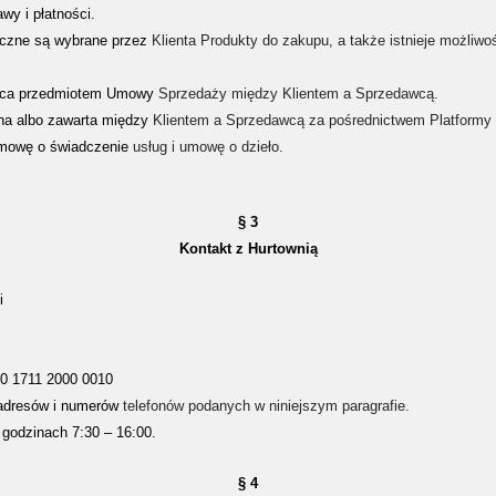
y i płatności.
oczne są wybrane przez
Klienta Produkty do zakupu, a także istnieje możliwo
dąca przedmiotem Umowy
Sprzedaży między Klientem a Sprzedawcą.
na albo zawarta między
Klientem a Sprzedawcą za pośrednictwem Platformy 
 umowę o świadczenie
usług i umowę o dzieło.
§ 3
Kontakt z Hurtownią
i
0 1711 2000 0010
 adresów i numerów
telefonów podanych w niniejszym paragrafie.
 godzinach 7:30 – 16:00.
§ 4