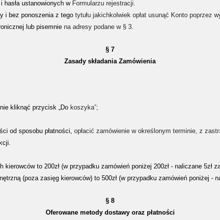
u i hasła ustanowionych w
Formularzu rejestracji.
ny i bez ponoszenia z tego
tytułu jakichkolwiek opłat usunąć Konto poprzez 
onicznej lub pisemnie
na adresy podane w § 3.
§ 7
Zasady składania Zamówienia
ie kliknąć przycisk „Do
koszyka”;
ści od sposobu płatności,
opłacić zamówienie w określonym terminie, z zastr
cji.
ierowców to 200zł (w przypadku zamówień poniżej 200zł - naliczane 5zł za tr
trzną (poza zasięg kierowców) to 500zł (w przypadku zamówień poniżej - na
§ 8
Oferowane metody dostawy oraz płatności