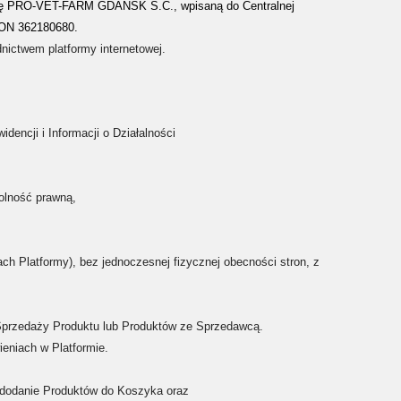
irmę PRO-VET-FARM GDAŃSK S.C., wpisaną do Centralnej
EGON 362180680.
ictwem platformy internetowej.
ncji i Informacji o Działalności
olność prawną,
ch Platformy), bez
jednoczesnej fizycznej obecności stron, z
Sprzedaży Produktu
lub Produktów ze Sprzedawcą.
ieniach w Platformie.
 dodanie Produktów do Koszyka oraz