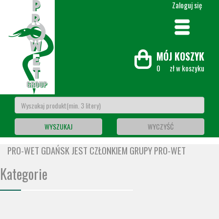
Zaloguj się
MÓJ KOSZYK
0
zł w koszyku
WYSZUKAJ
WYCZYŚĆ
PRO-WET GDAŃSK JEST CZŁONKIEM GRUPY PRO-WET
Kategorie