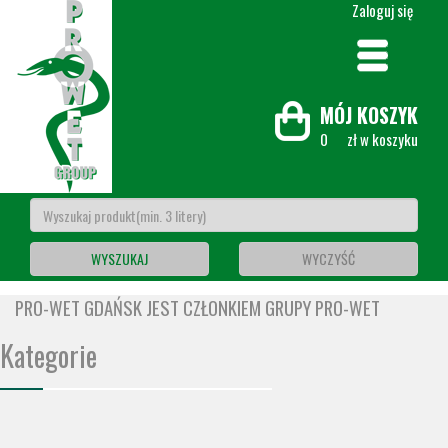
Zaloguj się
MÓJ KOSZYK
0
zł w koszyku
WYSZUKAJ
WYCZYŚĆ
PRO-WET GDAŃSK JEST CZŁONKIEM GRUPY PRO-WET
Kategorie